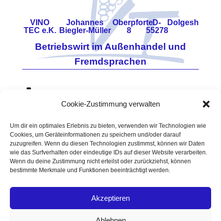
VINO
Johannes
Oberpforte
D-
Dolgesheim
TEC e.K.
Biegler-Müller
8
55278
Betriebswirt im Außenhandel und
Fremdsprachen
0171 - 7860648
Cookie-Zustimmung verwalten
06733 - 960114
Vino-Tec@t-online.de
Um dir ein optimales Erlebnis zu bieten, verwenden wir Technologien wie
Cookies, um Geräteinformationen zu speichern und/oder darauf
USt.-
https://www.vino-tec.de
zuzugreifen. Wenn du diesen Technologien zustimmst, können wir Daten
ID-
Amtsgericht Mainz
wie das Surfverhalten oder eindeutige IDs auf dieser Website verarbeiten.
Wenn du deine Zustimmung nicht erteilst oder zurückziehst, können
Nr.
90HRA 3460
bestimmte Merkmale und Funktionen beeinträchtigt werden.
DE196
Zoll-NR. DE 5512387
Akzeptieren
Datenschutzerklärung
Impressum
Ablehnen