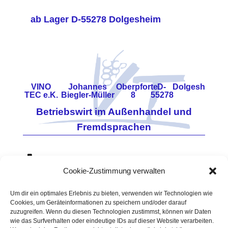
ab Lager D-55278 Dolgesheim
VINO
Johannes
Oberpforte
D-
Dolgesheim
TEC e.K.
Biegler-Müller
8
55278
Betriebswirt im Außenhandel und
Fremdsprachen
0171 - 7860648
Cookie-Zustimmung verwalten
06733 - 960114
Vino-Tec@t-online.de
Um dir ein optimales Erlebnis zu bieten, verwenden wir Technologien wie
Cookies, um Geräteinformationen zu speichern und/oder darauf
USt.-
https://www.vino-tec.de
zuzugreifen. Wenn du diesen Technologien zustimmst, können wir Daten
ID-
Amtsgericht Mainz
wie das Surfverhalten oder eindeutige IDs auf dieser Website verarbeiten.