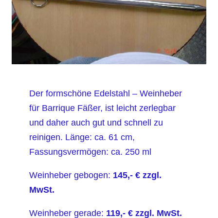
Der formschöne Edelstahl – Weinheber
für Barrique Fäßer, ist leicht zerlegbar
und daher auch gut und schnell zu
reinigen. Länge: ca. 61 cm,
Fassungsvermögen: ca. 250 ml
Weinheber gebogen:
145
,- € zzgl.
MwSt.
Weinheber gerade:
11
9,- € zzgl. MwSt.