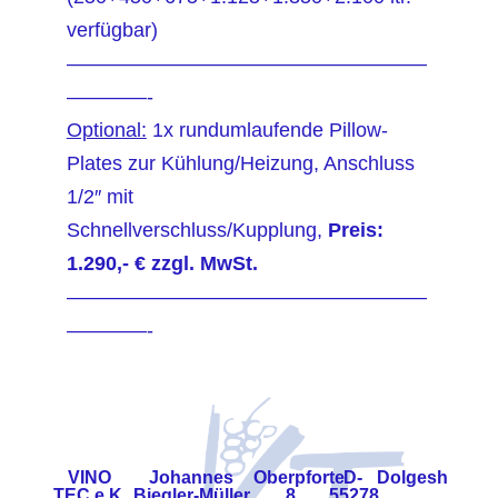
verfügbar)
——————————————————
————-
Optional:
1x rundumlaufende Pillow-
Plates zur Kühlung/Heizung, Anschluss
1/2″ mit
Schnellverschluss/Kupplung,
Preis:
1.290,- € zzgl. MwSt.
——————————————————
————-
VINO
Johannes
Oberpforte
D-
Dolgesheim
TEC e.K.
Biegler-Müller
8
55278