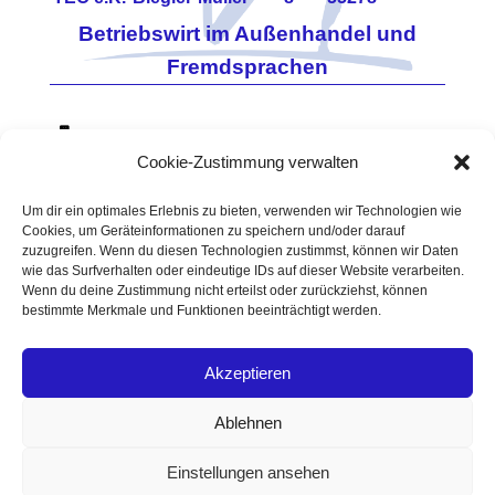
Betriebswirt im Außenhandel und
Fremdsprachen
0171 - 7860648
Cookie-Zustimmung verwalten
06733 - 960114
Vino-Tec@t-online.de
Um dir ein optimales Erlebnis zu bieten, verwenden wir Technologien wie
Cookies, um Geräteinformationen zu speichern und/oder darauf
USt.-
https://www.vino-tec.de
zuzugreifen. Wenn du diesen Technologien zustimmst, können wir Daten
ID-
Amtsgericht Mainz
wie das Surfverhalten oder eindeutige IDs auf dieser Website verarbeiten.
Wenn du deine Zustimmung nicht erteilst oder zurückziehst, können
Nr.
90HRA 3460
bestimmte Merkmale und Funktionen beeinträchtigt werden.
DE196
Zoll-NR. DE 5512387
Akzeptieren
Datenschutzerklärung
Impressum
Ablehnen
Cookie-Richtlinie (EU)
Einstellungen ansehen