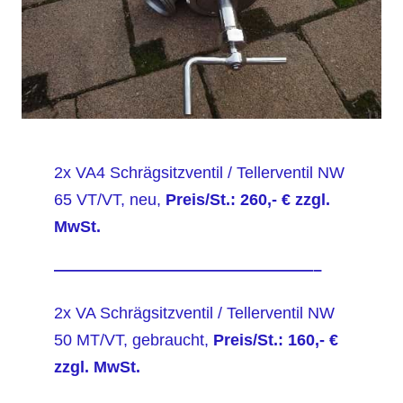
2x VA4 Schrägsitzventil / Tellerventil NW
65 VT/VT, neu,
Preis/St.: 260,- € zzgl.
MwSt.
————————————————–
2x VA Schrägsitzventil / Tellerventil NW
50 MT/VT, gebraucht,
Preis/St.: 160,- €
zzgl. MwSt.