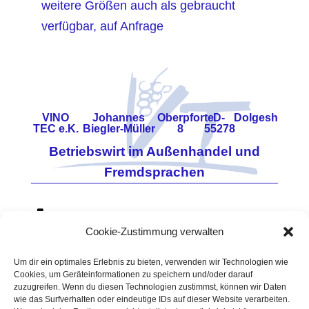
weitere Größen auch als gebraucht
verfügbar, auf Anfrage
VINO
Johannes
Oberpforte
D-
Dolgesheim
TEC e.K.
Biegler-Müller
8
55278
Betriebswirt im Außenhandel und
Fremdsprachen
0171 - 7860648
Cookie-Zustimmung verwalten
06733 - 960114
Vino-Tec@t-online.de
Um dir ein optimales Erlebnis zu bieten, verwenden wir Technologien wie
Cookies, um Geräteinformationen zu speichern und/oder darauf
USt.-
https://www.vino-tec.de
zuzugreifen. Wenn du diesen Technologien zustimmst, können wir Daten
ID-
Amtsgericht Mainz
wie das Surfverhalten oder eindeutige IDs auf dieser Website verarbeiten.