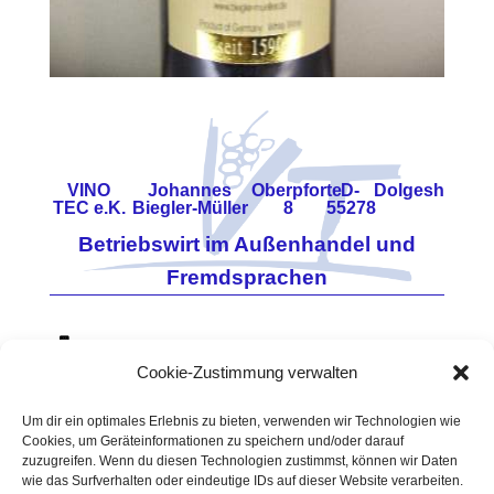
VINO
Johannes
Oberpforte
D-
Dolgesheim
TEC e.K.
Biegler-Müller
8
55278
Betriebswirt im Außenhandel und
Fremdsprachen
0171 - 7860648
Cookie-Zustimmung verwalten
06733 - 960114
Vino-Tec@t-online.de
Um dir ein optimales Erlebnis zu bieten, verwenden wir Technologien wie
Cookies, um Geräteinformationen zu speichern und/oder darauf
USt.-
https://www.vino-tec.de
zuzugreifen. Wenn du diesen Technologien zustimmst, können wir Daten
ID-
Amtsgericht Mainz
wie das Surfverhalten oder eindeutige IDs auf dieser Website verarbeiten.