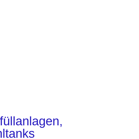
üllanlagen,
ltanks