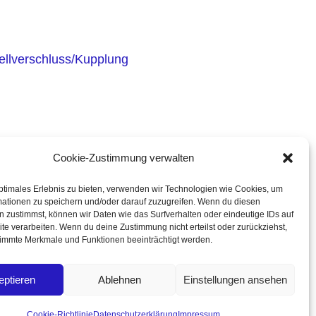
ellverschluss/Kupplung
Cookie-Zustimmung verwalten
5278
Dolgesheim
n
ptimales Erlebnis zu bieten, verwenden wir Technologien wie Cookies, um
mationen zu speichern und/oder darauf zuzugreifen. Wenn du diesen
 zustimmst, können wir Daten wie das Surfverhalten oder eindeutige IDs auf
te verarbeiten. Wenn du deine Zustimmung nicht erteilst oder zurückziehst,
immte Merkmale und Funktionen beeinträchtigt werden.
tec.de
l-NR. DE 5512387
eptieren
Ablehnen
Einstellungen ansehen
Cookie-Richtlinie
Datenschutzerklärung
Impressum