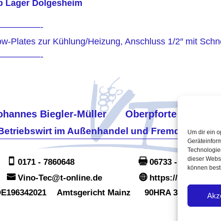
 ab Lager Dolgesheim
—————-
w-Plates zur Kühlung/Heizung, Anschluss 1/2″ mit Schn
—————-
ohannes Biegler-Müller
Oberpforte 8
D-5
Betriebswirt im Außenhandel und Fremdsprache
Um dir ein o
Geräteinfor
Technologien
dieser Websi
0171 - 7860648
06733 - 960114
können best
Vino-Tec@t-online.de
https://www.vino-
 DE196342021
Amtsgericht Mainz
90HRA 3460
Zol
Akz