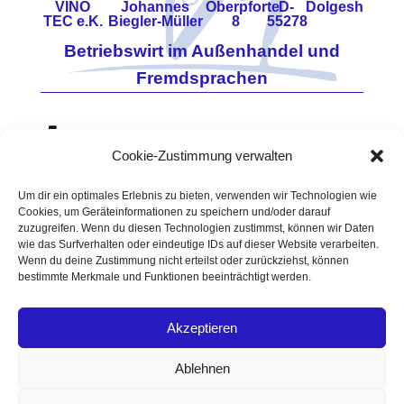
VINO
Johannes
Oberpforte
D-
Dolgesheim
TEC e.K.
Biegler-Müller
8
55278
Betriebswirt im Außenhandel und
Fremdsprachen
0171 - 7860648
Cookie-Zustimmung verwalten
06733 - 960114
Vino-Tec@t-online.de
Um dir ein optimales Erlebnis zu bieten, verwenden wir Technologien wie
Cookies, um Geräteinformationen zu speichern und/oder darauf
USt.-
https://www.vino-tec.de
zuzugreifen. Wenn du diesen Technologien zustimmst, können wir Daten
ID-
Amtsgericht Mainz
wie das Surfverhalten oder eindeutige IDs auf dieser Website verarbeiten.
Wenn du deine Zustimmung nicht erteilst oder zurückziehst, können
Nr.
90HRA 3460
bestimmte Merkmale und Funktionen beeinträchtigt werden.
DE196
Zoll-NR. DE 5512387
Akzeptieren
Datenschutzerklärung
Impressum
Ablehnen