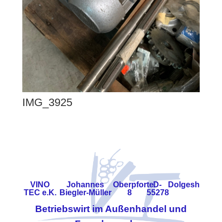
IMG_3925
VINO
Johannes
Oberpforte
D-
Dolgesheim
TEC e.K.
Biegler-Müller
8
55278
Betriebswirt im Außenhandel und