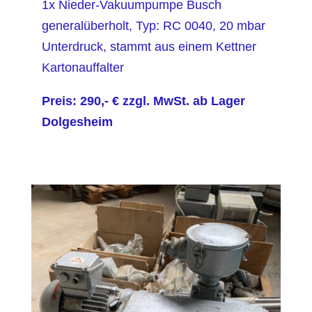
1x Nieder-Vakuumpumpe Busch
generalüberholt, Typ: RC 0040, 20 mbar
Unterdruck, stammt aus einem Kettner
Kartonauffalter
Preis: 290,- € zzgl. MwSt. ab Lager
Dolgesheim