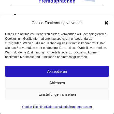
Fremdsprachen
0171 - 7860648
Cookie-Zustimmung verwalten
06733 - 960114
Vino-Tec@t-online.de
Um dir ein optimales Erlebnis zu bieten, verwenden wir Technologien wie
Cookies, um Geräteinformationen zu speichern und/oder darauf
USt.-
https://www.vino-tec.de
zuzugreifen. Wenn du diesen Technologien zustimmst, können wir Daten
ID-
Amtsgericht Mainz
wie das Surfverhalten oder eindeutige IDs auf dieser Website verarbeiten.
Wenn du deine Zustimmung nicht erteilst oder zurückziehst, können
Nr.
90HRA 3460
bestimmte Merkmale und Funktionen beeinträchtigt werden.
DE196
Zoll-NR. DE 5512387
Akzeptieren
Datenschutzerklärung
Impressum
Ablehnen
Cookie-Richtlinie (EU)
Einstellungen ansehen
Realized by
Lucksmith
|© 2026 Copyright VINO TEC
Cookie-Richtlinie
Datenschutzerklärung
Impressum